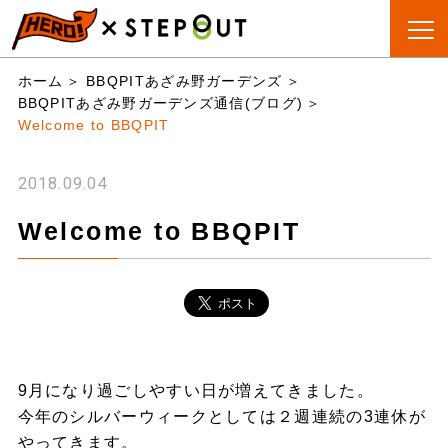
BBQ会場
手ぶらBBQ
BBQ&CAMP
お役立
ホーム
BBQPITあざみ野ガーデンズ
検索
とは?
ちリスト
BBQPITあざみ野ガーデンズ通信(ブログ)
Welcome to BBQPIT
2018.09.04
Welcome to BBQPIT
9月になり過ごしやすい日が増えてきました。
今年のシルバーウィークとしては２週連続の3連休が
やってきます。