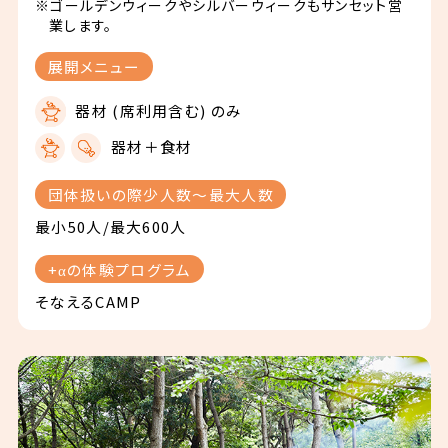
※ゴールデンウィークやシルバーウィークもサンセット営
業します。
展開メニュー
器材 (席利用含む) のみ
器材＋食材
団体扱いの際少人数〜最大人数
最小50人/最大600人
+αの体験プログラム
そなえるCAMP