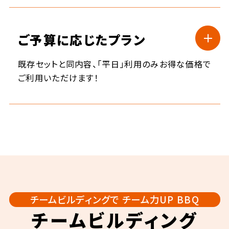
ご予算に応じたプラン
既存セットと同内容、「平日」利用のみお得な価格で
開催事例01
開催事例02
ご利用いただけます！
社内の
幼稚園のママ友と！
コミュニケーションに！
卒園謝恩会を兼ねて、子供と
平日限定団体プラン
（ドリンクカウンターがある会場）
新プロジェクトのチームブリー
保護者でBBQパーティをしま
フィングを兼ねてBBQしまし
した。子供たちの声を気にせず
対象店舗：
た。会議室で見られない顔が
過ごせました。
国営昭和記念公園バーベキューガーデン
見えてよかったです。
都立新木場公園バーベキュー広場
千葉県立幕張海浜公園バーベキューガーデ
ン
エミパーク和光樹林バーベキュー広場
チームビルディングで
チーム力UP BBQ
チームビルディング
対象プラン