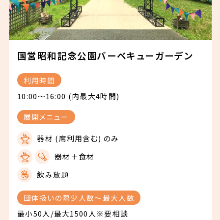
国営昭和記念公園バーベキューガーデン
利用時間
10:00〜16:00 (内最大4時間)
展開メニュー
器材 (席利用含む) のみ
器材＋食材
飲み放題
団体扱いの際少人数〜最大人数
最小50人/最大1500人※要相談