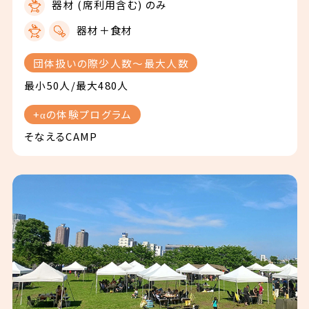
器材 (席利用含む) のみ
器材＋食材
団体扱いの際少人数〜最大人数
最小50人/最大480人
+αの体験プログラム
そなえるCAMP