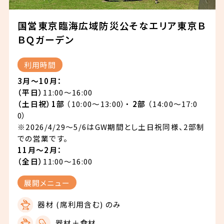
国営東京臨海広域防災公そなエリア東京Ｂ
ＢＱガーデン
利用時間
3月～10月：
（平日）
11:00～16:00
（土日祝）1部
（10:00～13:00）・
2部
（14:00～17:0
0）
※2026/4/29～5/6はGW期間とし土日祝同様、2部制
での営業です。
11月～2月：
（全日）
11:00〜16:00
展開メニュー
器材 (席利用含む) のみ
器材＋食材