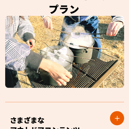
（オールドリンク飲み放題付き）
開催事例03
開催事例04
プラン
※例：昭和記念公園で「ベーシックBBQセット」を利用した
平日定休の職場特権！
新入社員の
場合3,980円＋2,200円＝6,180円が、
5,500円
にてご提
オリエンテーション！
供！
職業柄平日が定休なので、職
場の仲間とほぼ貸し切りなゆ
新入社員と人事部で入社オリ
・ベーシックBBQセット＋オールドリンク飲
ったりBBQができました。
エンテーション兼ねて、コミュ
み放題
ニケーションBBQでした。リラ
1名さま 5,500円
（税込）
ックスムードで過ごせました。
・STEOPUT BBQ（新木場公園BBQ）セッ
ト＋オールドリンク飲み放題
１名さま 6,000円
（税込）
・ステーキ肉付きBBQセット＋オールドリン
ク飲み放題
１名さま 6,500円
（税込）
開催事例05
開催事例06
学生でよかった！
地域サークルの集まりで
試験休みのお得なBBQ
BBQ
対象店舗：
大学のサークル仲間と有志の
地域のサークル仲間でBBQで
さまざまな
BBQPITあざみ野ガーデンズ
BBQでした。平日のお得なプ
した。年配者が多いので、買い