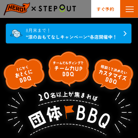
すぐ予約
BBQ会場
手ぶらBBQ
BBQ&CAMP
お役立
検索
とは?
ちリスト