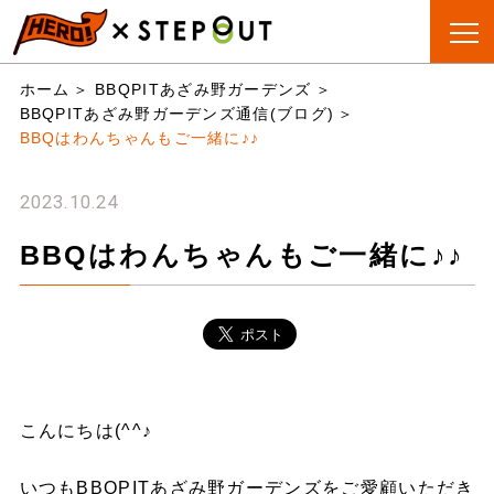
BBQ会場
手ぶらBBQ
BBQ&CAMP
お役立
ホーム
BBQPITあざみ野ガーデンズ
検索
とは?
ちリスト
BBQPITあざみ野ガーデンズ通信(ブログ)
BBQはわんちゃんもご一緒に♪♪
2023.10.24
BBQはわんちゃんもご一緒に♪♪
こんにちは(^^♪
いつもBBQPITあざみ野ガーデンズをご愛顧いただき