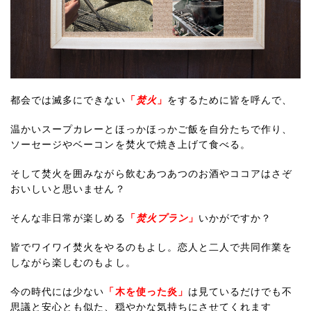
都会では滅多にできない
「
焚火
」
をするために皆を呼んで、
温かいスープカレーとほっかほっかご飯を自分たちで作り、
ソーセージやベーコンを焚火で焼き上げて食べる。
そして焚火を囲みながら飲むあつあつのお酒やココアはさぞ
おいしいと思いません？
そんな非日常が楽しめる
「
焚火プラン
」
いかがですか？
皆でワイワイ焚火をやるのもよし。恋人と二人で共同作業を
しながら楽しむのもよし。
今の時代には少ない
「木を使った炎」
は見ているだけでも不
思議と安心とも似た、穏やかな気持ちにさせてくれます