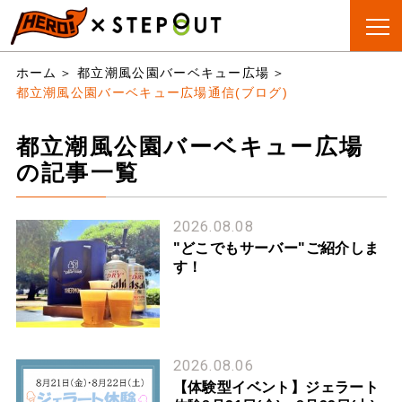
BBQ会場
手ぶらBBQ
BBQ&CAMP
お役立
ホーム
都立潮風公園バーベキュー広場
検索
とは?
ちリスト
都立潮風公園バーベキュー広場通信(ブログ)
都立潮風公園バーベキュー広場
の記事一覧
2026.08.08
"どこでもサーバー"ご紹介しま
す！
2026.08.06
【体験型イベント】ジェラート