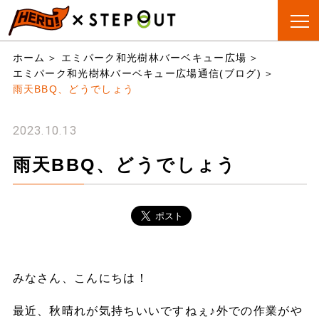
BBQ会場
手ぶらBBQ
BBQ&CAMP
お役立
ホーム
エミパーク和光樹林バーベキュー広場
検索
とは?
ちリスト
エミパーク和光樹林バーベキュー広場通信(ブログ)
雨天BBQ、どうでしょう
2023.10.13
雨天BBQ、どうでしょう
みなさん、こんにちは！
最近、秋晴れが気持ちいいですねぇ♪外での作業がや