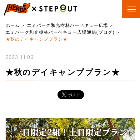
BBQ会場
手ぶらBBQ
BBQ&CAMP
お役立
ホーム
エミパーク和光樹林バーベキュー広場
検索
とは?
ちリスト
エミパーク和光樹林バーベキュー広場通信(ブログ)
★秋のデイキャンププラン★
2023.11.03
★秋のデイキャンププラン★