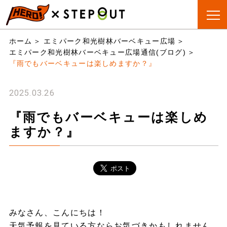
BBQ会場
手ぶらBBQ
BBQ&CAMP
お役立
ホーム
エミパーク和光樹林バーベキュー広場
検索
とは?
ちリスト
エミパーク和光樹林バーベキュー広場通信(ブログ)
『雨でもバーベキューは楽しめますか？』
2025.03.26
『雨でもバーベキューは楽しめ
ますか？』
みなさん、こんにちは！
天気予報を見ている方ならお気づきかもしれません