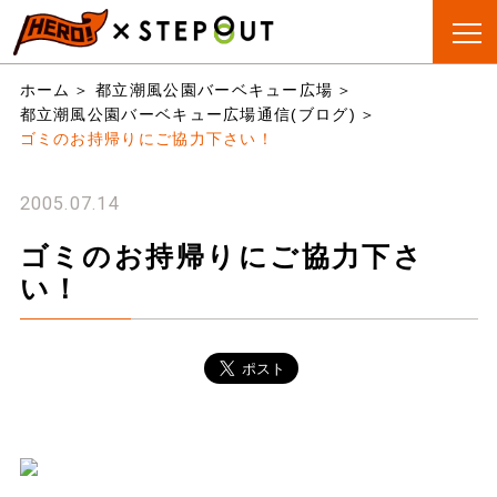
BBQ会場
手ぶらBBQ
BBQ&CAMP
お役立
ホーム
都立潮風公園バーベキュー広場
検索
とは?
ちリスト
都立潮風公園バーベキュー広場通信(ブログ)
ゴミのお持帰りにご協力下さい！
2005.07.14
ゴミのお持帰りにご協力下さ
い！