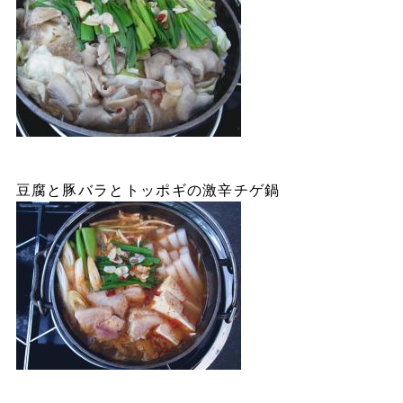
豆腐と豚バラとトッポギの激辛チゲ鍋