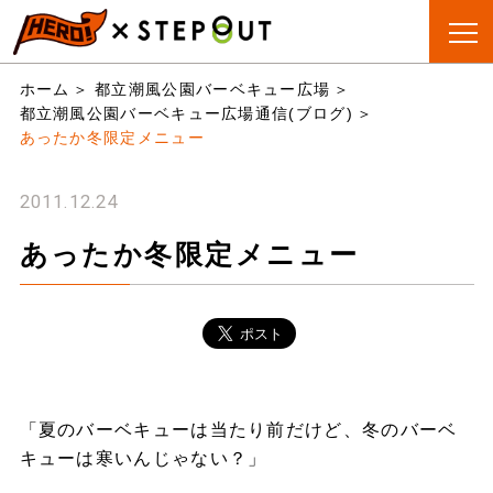
BBQ会場
手ぶらBBQ
BBQ&CAMP
お役立
ホーム
都立潮風公園バーベキュー広場
検索
とは?
ちリスト
都立潮風公園バーベキュー広場通信(ブログ)
あったか冬限定メニュー
2011.12.24
あったか冬限定メニュー
「夏のバーベキューは当たり前だけど、冬のバーベ
キューは寒いんじゃない？」