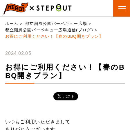
BBQ会場
手ぶらBBQ
BBQ&CAMP
お役立
ホーム
都立潮風公園バーベキュー広場
検索
とは?
ちリスト
都立潮風公園バーベキュー広場通信(ブログ)
お得にご利用ください！【春のBBQ開きプラン】
2024.02.05
お得にご利用ください！【春のB
BQ開きプラン】
いつもご利用いただきまして
ありがとうございます。