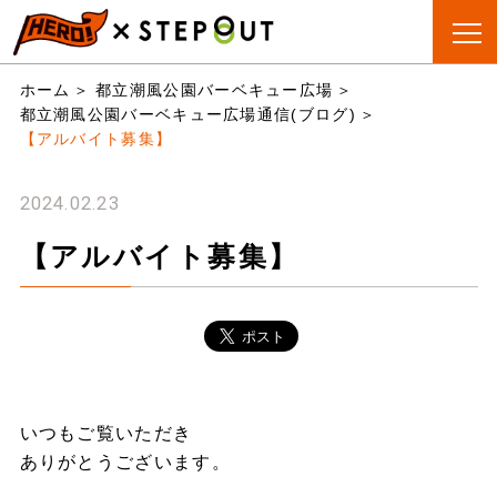
BBQ会場
手ぶらBBQ
BBQ&CAMP
お役立
ホーム
都立潮風公園バーベキュー広場
検索
とは?
ちリスト
都立潮風公園バーベキュー広場通信(ブログ)
【アルバイト募集】
2024.02.23
【アルバイト募集】
いつもご覧いただき
ありがとうございます。