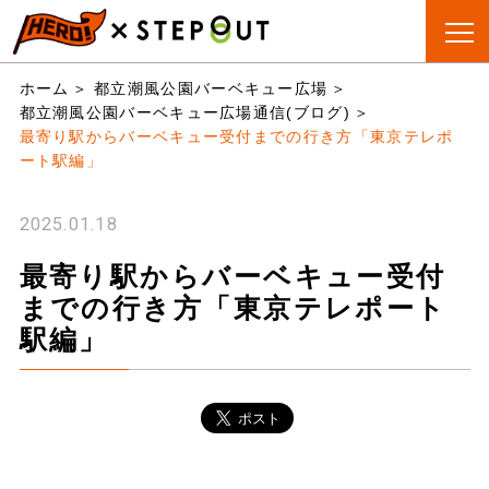
BBQ会場
手ぶらBBQ
BBQ&CAMP
お役立
ホーム
都立潮風公園バーベキュー広場
検索
とは?
ちリスト
都立潮風公園バーベキュー広場通信(ブログ)
最寄り駅からバーベキュー受付までの行き方「東京テレポ
ート駅編」
2025.01.18
最寄り駅からバーベキュー受付
までの行き方「東京テレポート
駅編」