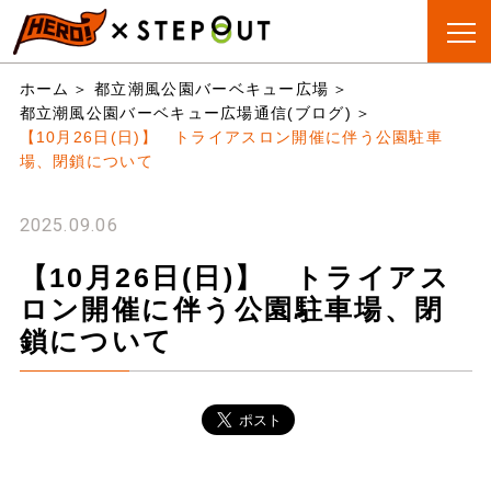
BBQ会場
手ぶらBBQ
BBQ&CAMP
お役立
ホーム
都立潮風公園バーベキュー広場
検索
とは?
ちリスト
都立潮風公園バーベキュー広場通信(ブログ)
【10月26日(日)】 トライアスロン開催に伴う公園駐車
場、閉鎖について
2025.09.06
【10月26日(日)】 トライアス
ロン開催に伴う公園駐車場、閉
鎖について