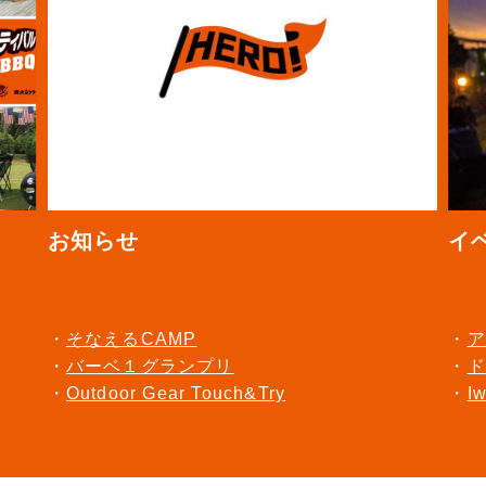
お知らせ
イ
そなえるCAMP
ア
バーベ１グランプリ
ド
Outdoor Gear Touch&Try
I