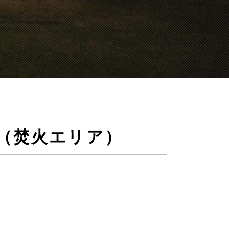
）
火（焚火エリア）