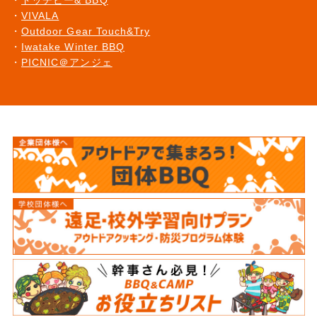
ドッヂビー& BBQ
VIVALA
Outdoor Gear Touch&Try
Iwatake Winter BBQ
PICNIC＠アンジェ